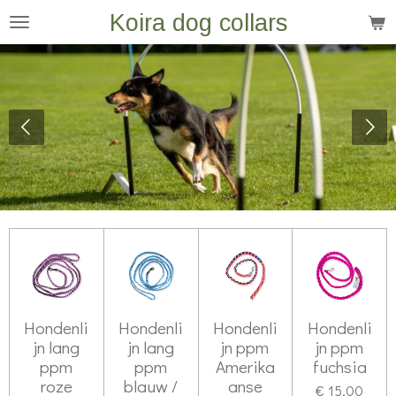
Koira dog collars
Ga
direct
naar
de
hoofdinhoud
Hondenli
Hondenli
Hondenli
Hondenli
jn lang
jn lang
jn ppm
jn ppm
ppm
ppm
Amerika
fuchsia
roze
blauw /
anse
€ 15,00