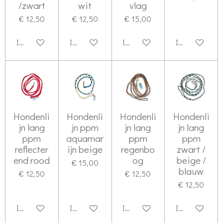
/zwart
wit
vlag
€ 12,50
€ 12,50
€ 15,00
In winkelwagen
In winkelwagen
In winkelwagen
In winkelwag
Hondenli
Hondenli
Hondenli
Hondenli
jn lang
jn ppm
jn lang
jn lang
ppm
aquamar
ppm
ppm
reflecter
ijn beige
regenbo
zwart /
end rood
og
beige /
€ 15,00
blauw
€ 12,50
€ 12,50
€ 12,50
In winkelwagen
In winkelwagen
In winkelwagen
In winkelwag