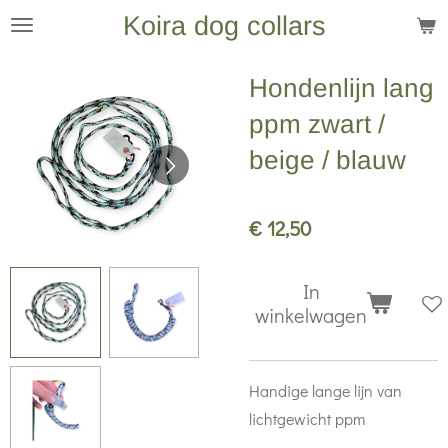
Koira dog collars
Ga
direct
naar
Hondenlijn lang
de
ppm zwart /
hoofdinhoud
beige / blauw
€ 12,50
In
winkelwagen
Handige lange lijn van
lichtgewicht ppm