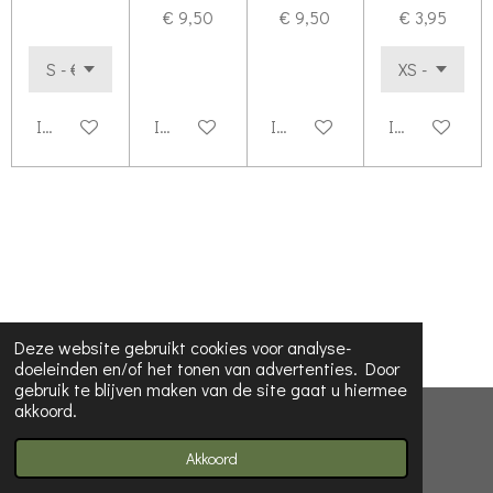
€ 9,50
€ 9,50
€ 3,95
In winkelwagen
In winkelwagen
In winkelwagen
In winkelwag
Deze website gebruikt cookies voor analyse-
doeleinden en/of het tonen van advertenties. Door
gebruik te blijven maken van de site gaat u hiermee
akkoord.
© 2023 - 2026 Koira dog collars
Powered by
JouwWeb
Akkoord