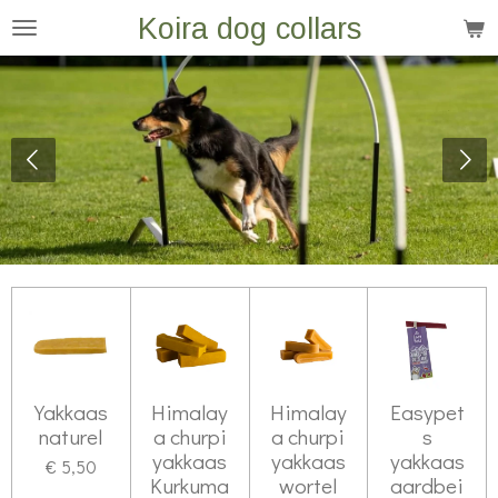
Koira dog collars
Ga
direct
naar
de
hoofdinhoud
Yakkaas
Himalay
Himalay
Easypet
naturel
a churpi
a churpi
s
yakkaas
yakkaas
yakkaas
€ 5,50
Kurkuma
wortel
aardbei