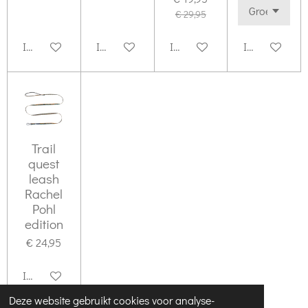
€ 29,95
In winkelwagen
In winkelwagen
In winkelwagen
In winkelwag
Trail
quest
leash
Rachel
Pohl
edition
€ 24,95
In winkelwagen
Deze website gebruikt cookies voor analyse-