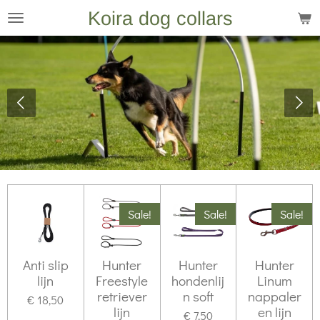
Koira dog collars
Ga
direct
naar
de
hoofdinhoud
Sale!
Sale!
Sale!
Anti slip
Hunter
Hunter
Hunter
lijn
Freestyle
hondenlij
Linum
retriever
n soft
nappaler
€ 18,50
lijn
en lijn
€ 7,50