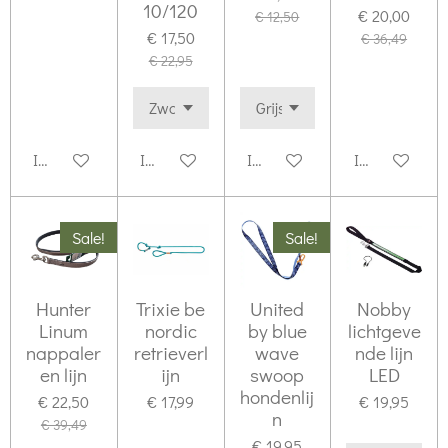
10/120
€ 20,00
€ 12,50
€ 17,50
€ 36,49
€ 22,95
In winkelwagen
In winkelwagen
In winkelwagen
In winkelwag
Sale!
Sale!
Hunter
Trixie be
United
Nobby
Linum
nordic
by blue
lichtgeve
nappaler
retrieverl
wave
nde lijn
en lijn
ijn
swoop
LED
hondenlij
€ 22,50
€ 17,99
€ 19,95
n
€ 39,49
€ 19,95