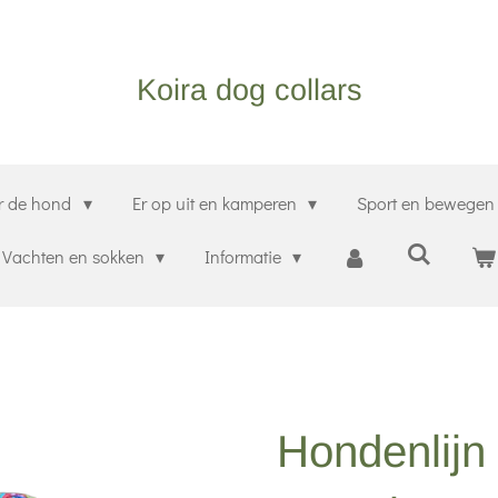
Koira dog collars
r de hond
Er op uit en kamperen
Sport en bewege
Vachten en sokken
Informatie
Hondenlijn