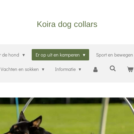
Koira dog collars
r de hond
Er op uit en kamperen
Sport en bewege
Vachten en sokken
Informatie