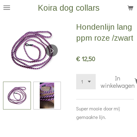
Koira dog collars
Ga
direct
naar
Hondenlijn lang
de
ppm roze /zwart
hoofdinhoud
€ 12,50
In
winkelwagen
Super mooie door mij
gemaakte lijn.