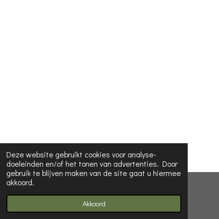
Deze website gebruikt cookies voor analyse-
doeleinden en/of het tonen van advertenties. Door
gebruik te blijven maken van de site gaat u hiermee
akkoord.
© 2023 - 2026 Koira dog collars
Powered by
JouwWeb
Akkoord