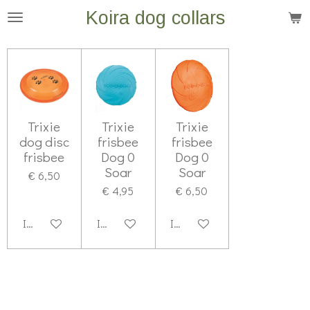
Koira dog collars
Ga
direct
naar
de
hoofdinhoud
Trixie
Trixie
Trixie
dog disc
frisbee
frisbee
frisbee
Dog 0
Dog 0
Soar
Soar
€ 6,50
€ 4,95
€ 6,50
In winkelwagen
In winkelwagen
In winkelwagen