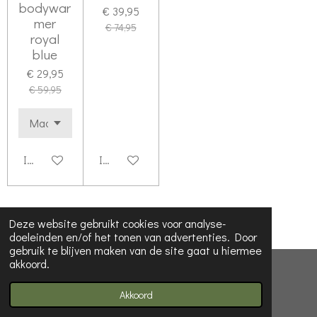
bodywar
€ 39,95
mer
€ 74,95
royal
blue
€ 29,95
€ 59,95
In winkelwagen
In winkelwagen
Deze website gebruikt cookies voor analyse-
doeleinden en/of het tonen van advertenties. Door
gebruik te blijven maken van de site gaat u hiermee
akkoord.
© 2023 - 2026 Koira dog collars
Powered by
JouwWeb
Akkoord