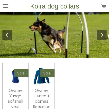
Koira dog collars
Ga
direct
naar
de
hoofdinhoud
Sale!
Sale!
Owney
Owney
Yunga
Juneau
sofshell
dames
vest
fleecejas