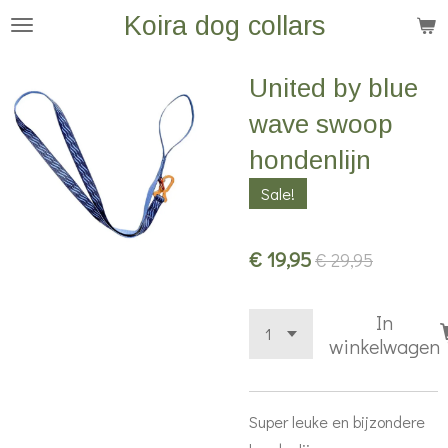
Koira dog collars
Ga
direct
naar
United by blue
de
wave swoop
hoofdinhoud
hondenlijn
Sale!
€ 19,95
€ 29,95
In
winkelwagen
Super leuke en bijzondere