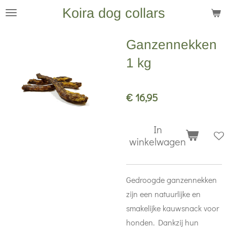
Koira dog collars
Ga
direct
naar
Ganzennekken
de
1 kg
hoofdinhoud
€ 16,95
In
winkelwagen
Gedroogde ganzennekken
zijn een natuurlijke en
smakelijke kauwsnack voor
honden. Dankzij hun