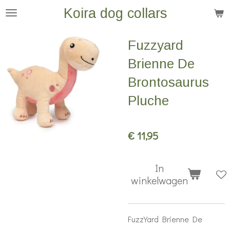
Koira dog collars
Ga
direct
naar
Fuzzyard
de
Brienne De
hoofdinhoud
Brontosaurus
Pluche
€ 11,95
In
winkelwagen
FuzzYard Brienne De