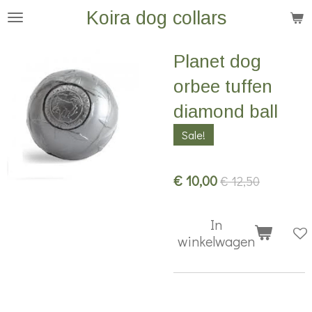
Koira dog collars
Ga
direct
naar
Planet dog
de
orbee tuffen
hoofdinhoud
diamond ball
Sale!
€ 10,00
€ 12,50
In
winkelwagen