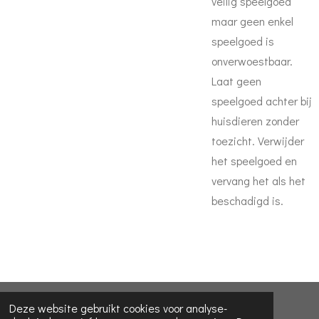
veilig speelgoed
maar geen enkel
speelgoed is
onverwoestbaar.
Laat geen
speelgoed achter bij
huisdieren zonder
toezicht. Verwijder
het speelgoed en
vervang het als het
beschadigd is.
© 2023 - 2026 Koira dog collars
Deze website gebruikt cookies voor analyse-