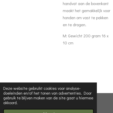
handvat aan de bovenkant
maakt het gemakkelijk voor
honden om vast te pakken
en te dragen.
M: Gewicht 200 gram 16 x
10 cm
Deze website gebruikt cookies voor analyse-
doeleinden en/of het tonen van advertenties. Door
gebruik te blijven maken van de site gaat u hiermee
© 2023 - 2026 Koira dog collars
akkoord.
Powered by
JouwWeb