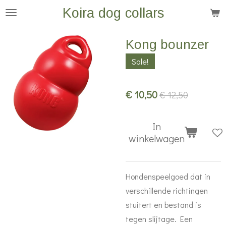
Koira dog collars
Ga
direct
naar
Kong bounzer
de
Sale!
hoofdinhoud
€ 10,50
€ 12,50
In
winkelwagen
Hondenspeelgoed dat in
verschillende richtingen
stuitert en bestand is
tegen slijtage. Een