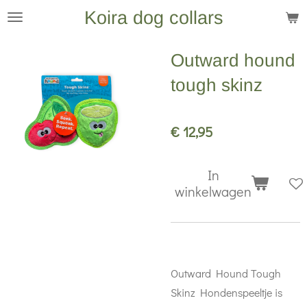
Koira dog collars
Ga
direct
naar
Outward hound
de
tough skinz
hoofdinhoud
€ 12,95
In
winkelwagen
Outward Hound Tough
Skinz Hondenspeeltje is