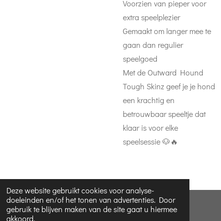
Voorzien van pieper voor
extra speelplezier
Gemaakt om langer mee te
gaan dan regulier
speelgoed
Met de Outward Hound
Tough Skinz geef je je hond
een krachtig en
betrouwbaar speeltje dat
klaar is voor elke
speelsessie 🐶🔥
Deze website gebruikt cookies voor analyse-
doeleinden en/of het tonen van advertenties. Door
© 2023 - 2026 Koira dog collars
gebruik te blijven maken van de site gaat u hiermee
akkoord.