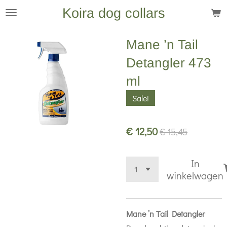
Koira dog collars
Ga
direct
naar
Mane ’n Tail
de
Detangler 473
hoofdinhoud
ml
Sale!
€ 12,50
€ 15,45
In
winkelwagen
Mane ’n Tail Detangler