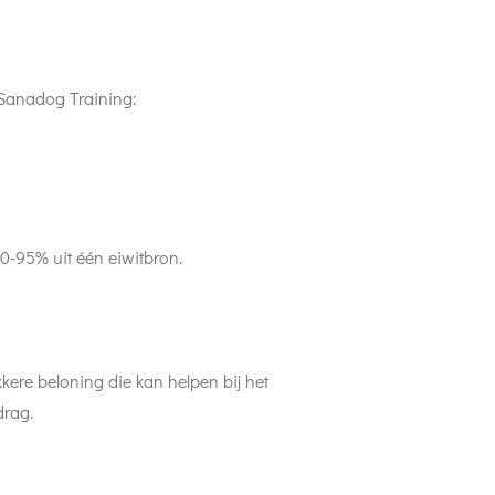
 Sanadog Training:
0-95% uit één eiwitbron.
kkere beloning die kan helpen bij het
drag.