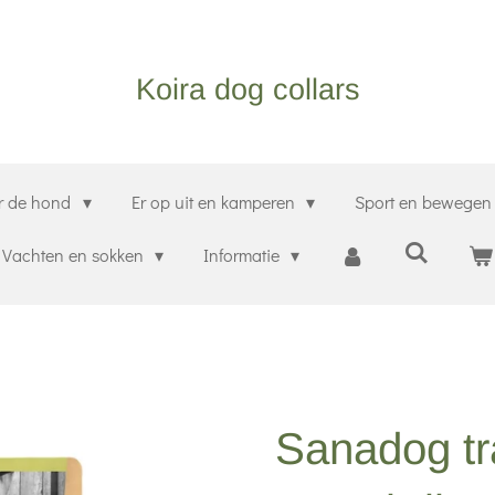
Koira dog collars
r de hond
Er op uit en kamperen
Sport en bewege
Vachten en sokken
Informatie
Sanadog tr