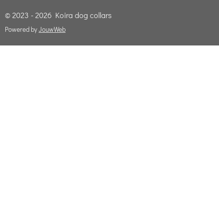
© 2023 - 2026 Koira dog collars
Powered by
JouwWeb