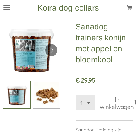
Koira dog collars
Ga
direct
naar
Sanadog
de
trainers konijn
hoofdinhoud
met appel en
bloemkool
€ 29,95
In
winkelwagen
Sanadog Training zijn