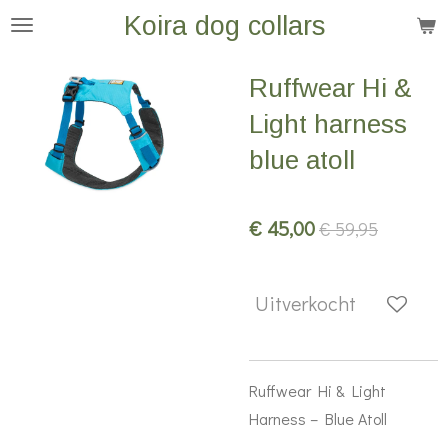
Koira dog collars
Ga
direct
naar
Ruffwear Hi &
de
Light harness
hoofdinhoud
blue atoll
€ 45,00
€ 59,95
Uitverkocht
Ruffwear Hi & Light
Harness – Blue Atoll