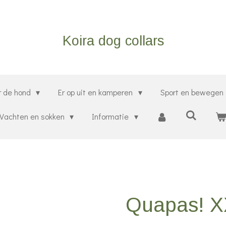
Koira dog collars
r de hond
Er op uit en kamperen
Sport en bewegen
Vachten en sokken
Informatie
Quapas! XX