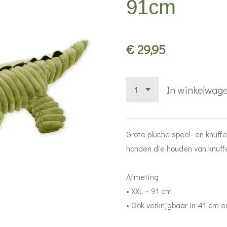
91cm
€ 29,95
In winkelwag
Grote pluche speel- en knuffe
honden die houden van knuffe
Afmeting
• XXL – 91 cm
• Ook verkrijgbaar in 41 cm 