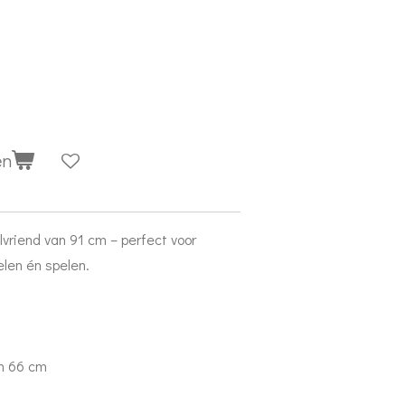
en
lvriend van 91 cm – perfect voor
len én spelen.
en 66 cm