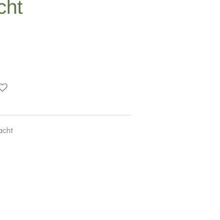
cht
vacht