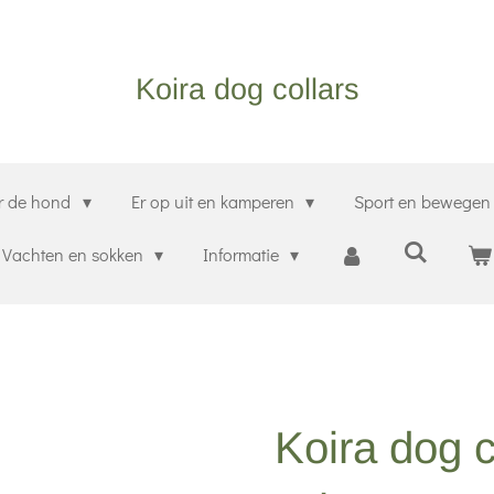
Koira dog collars
r de hond
Er op uit en kamperen
Sport en bewege
Vachten en sokken
Informatie
Koira dog c