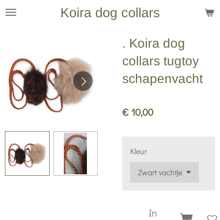
Koira dog collars
Ga
direct
naar
. Koira dog
de
collars tugtoy
hoofdinhoud
schapenvacht
€ 10,00
Kleur
In