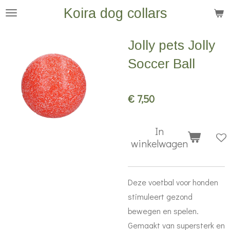
Koira dog collars
Ga
direct
naar
Jolly pets Jolly
de
Soccer Ball
hoofdinhoud
€ 7,50
In
winkelwagen
Deze voetbal voor honden
stimuleert gezond
bewegen en spelen.
Gemaakt van supersterk en