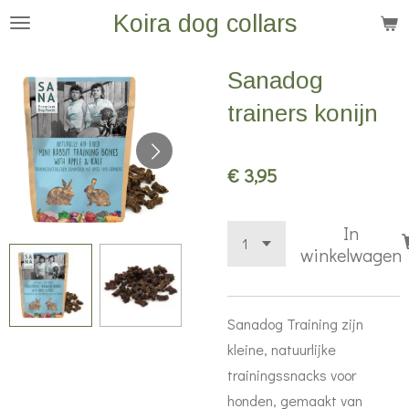
Koira dog collars
Ga
direct
naar
Sanadog
de
trainers konijn
hoofdinhoud
€ 3,95
In
winkelwagen
Sanadog Training zijn
kleine, natuurlijke
trainingssnacks voor
honden, gemaakt van