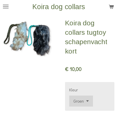
Koira dog collars
Ga
direct
naar
Koira dog
de
collars tugtoy
hoofdinhoud
schapenvacht
kort
€ 10,00
Kleur