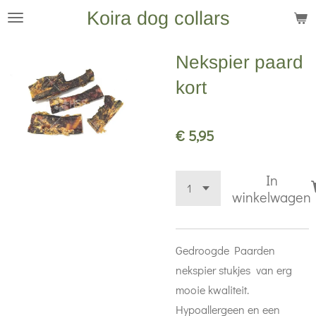
Koira dog collars
Ga
direct
naar
Nekspier paard
de
kort
hoofdinhoud
€ 5,95
In
winkelwagen
Gedroogde Paarden
nekspier stukjes van erg
mooie kwaliteit.
Hypoallergeen en een