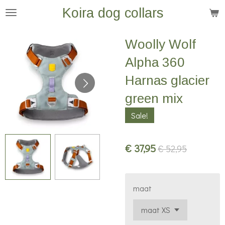
Koira dog collars
Ga
direct
naar
Woolly Wolf
de
Alpha 360
hoofdinhoud
Harnas glacier
green mix
Sale!
€ 37,95
€ 52,95
maat