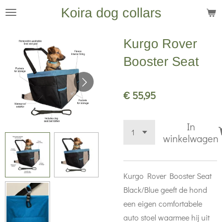
Koira dog collars
Ga
direct
naar
Kurgo Rover
de
Booster Seat
hoofdinhoud
€ 55,95
In
winkelwagen
Kurgo Rover Booster Seat
Black/Blue geeft de hond
een eigen comfortabele
auto stoel waarmee hij uit