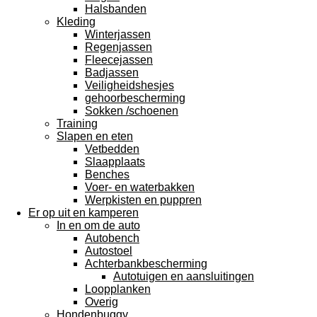
Halsbanden
Kleding
Winterjassen
Regenjassen
Fleecejassen
Badjassen
Veiligheidshesjes
gehoorbescherming
Sokken /schoenen
Training
Slapen en eten
Vetbedden
Slaapplaats
Benches
Voer- en waterbakken
Werpkisten en puppren
Er op uit en kamperen
In en om de auto
Autobench
Autostoel
Achterbankbescherming
Autotuigen en aansluitingen
Loopplanken
Overig
Hondenbuggy