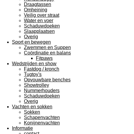
Draagtassen
Omheining
Veilig over straat
Water en voer
Schaduwdoeken
Slaapplaatsen
Overig
Sport en bewegen
Zwemmen en Suppen
Coördinatie en balans
Fitpaws
Wedstrijden en show
Fastdog / kronch
Tugtoy's
Opvouwbare benches
Showtrolley
Nummerhouders
Schaduwdoeken
Overig
Vachten en sokken
Sokken
Schapenvachten
Konijnenvachten
Informatie
contact