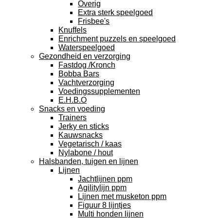
Overig
Extra sterk speelgoed
Frisbee's
Knuffels
Enrichment puzzels en speelgoed
Waterspeelgoed
Gezondheid en verzorging
Fastdog /Kronch
Bobba Bars
Vachtverzorging
Voedingssupplementen
E.H.B.O
Snacks en voeding
Trainers
Jerky en sticks
Kauwsnacks
Vegetarisch / kaas
Nylabone / hout
Halsbanden, tuigen en lijnen
Lijnen
Jachtlijnen ppm
Agilitylijn ppm
Lijnen met musketon ppm
Figuur 8 lijntjes
Multi honden lijnen