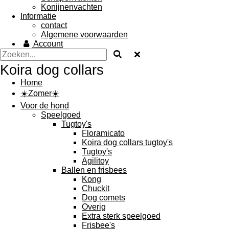
Konijnenvachten
Informatie
contact
Algemene voorwaarden
Account
Koira dog collars
Home
☀️Zomer☀️
Voor de hond
Speelgoed
Tugtoy's
Floramicato
Koira dog collars tugtoy's
Tugtoy's
Agilitoy
Ballen en frisbees
Kong
Chuckit
Dog comets
Overig
Extra sterk speelgoed
Frisbee's