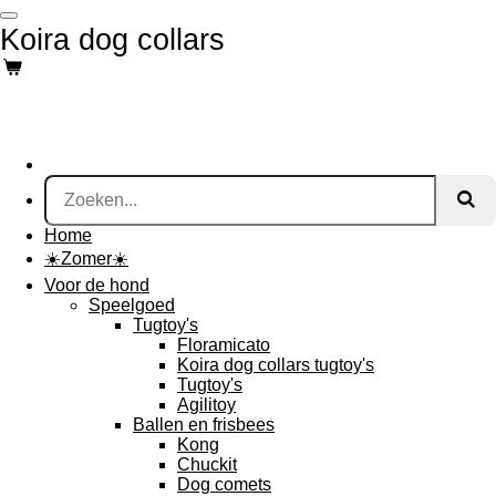
Ga
Koira dog collars
direct
naar
de
hoofdinhoud
Home
☀️Zomer☀️
Voor de hond
Speelgoed
Tugtoy's
Floramicato
Koira dog collars tugtoy's
Tugtoy's
Agilitoy
Ballen en frisbees
Kong
Chuckit
Dog comets