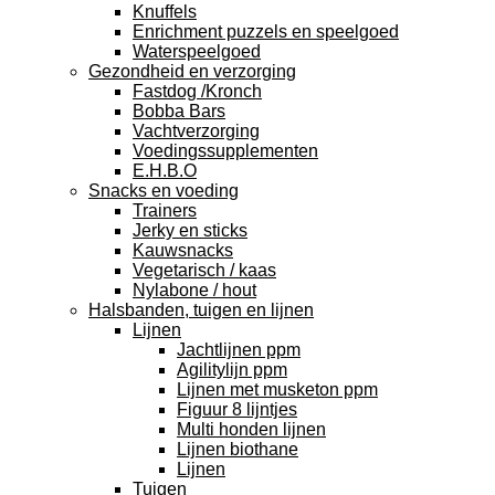
Knuffels
Enrichment puzzels en speelgoed
Waterspeelgoed
Gezondheid en verzorging
Fastdog /Kronch
Bobba Bars
Vachtverzorging
Voedingssupplementen
E.H.B.O
Snacks en voeding
Trainers
Jerky en sticks
Kauwsnacks
Vegetarisch / kaas
Nylabone / hout
Halsbanden, tuigen en lijnen
Lijnen
Jachtlijnen ppm
Agilitylijn ppm
Lijnen met musketon ppm
Figuur 8 lijntjes
Multi honden lijnen
Lijnen biothane
Lijnen
Tuigen