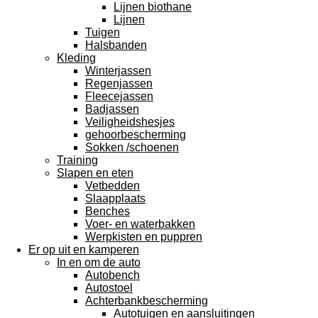
Lijnen biothane
Lijnen
Tuigen
Halsbanden
Kleding
Winterjassen
Regenjassen
Fleecejassen
Badjassen
Veiligheidshesjes
gehoorbescherming
Sokken /schoenen
Training
Slapen en eten
Vetbedden
Slaapplaats
Benches
Voer- en waterbakken
Werpkisten en puppren
Er op uit en kamperen
In en om de auto
Autobench
Autostoel
Achterbankbescherming
Autotuigen en aansluitingen