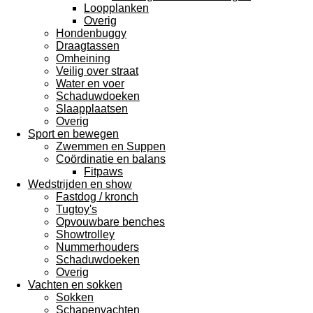
Loopplanken
Overig
Hondenbuggy
Draagtassen
Omheining
Veilig over straat
Water en voer
Schaduwdoeken
Slaapplaatsen
Overig
Sport en bewegen
Zwemmen en Suppen
Coördinatie en balans
Fitpaws
Wedstrijden en show
Fastdog / kronch
Tugtoy's
Opvouwbare benches
Showtrolley
Nummerhouders
Schaduwdoeken
Overig
Vachten en sokken
Sokken
Schapenvachten