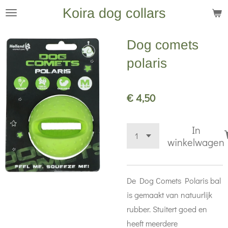
Koira dog collars
Ga
direct
naar
Dog comets
de
polaris
hoofdinhoud
€ 4,50
In
winkelwagen
De Dog Comets Polaris bal
is gemaakt van natuurlijk
rubber. Stuitert goed en
heeft meerdere