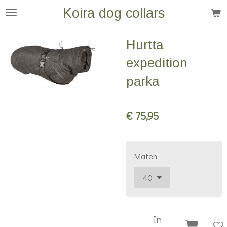
Koira dog collars
Ga
direct
naar
Hurtta
de
expedition
hoofdinhoud
parka
€ 75,95
Maten
In