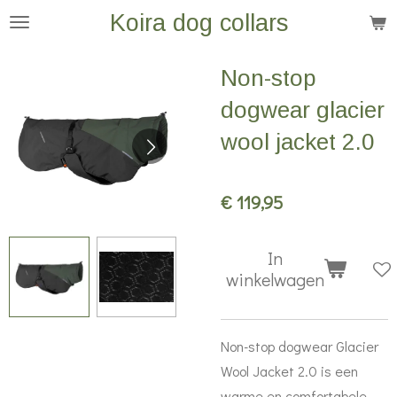
Koira dog collars
Ga
direct
naar
Non-stop
de
dogwear glacier
hoofdinhoud
wool jacket 2.0
€ 119,95
In
winkelwagen
Non-stop dogwear Glacier
Wool Jacket 2.0 is een
warme en comfortabele