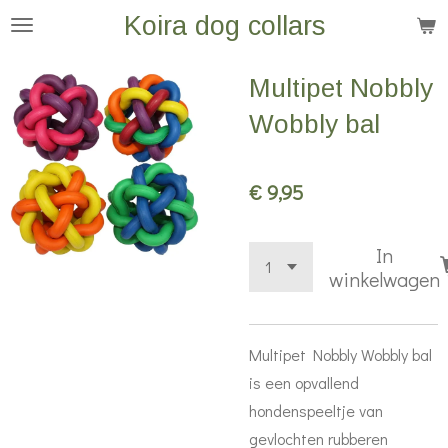
Koira dog collars
Ga
direct
naar
Multipet Nobbly
de
Wobbly bal
hoofdinhoud
€ 9,95
In
winkelwagen
Multipet Nobbly Wobbly bal
is een opvallend
hondenspeeltje van
gevlochten rubberen