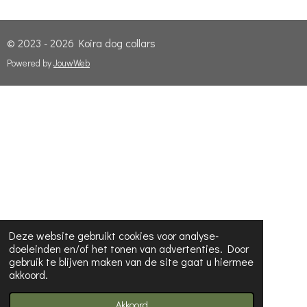
© 2023 - 2026 Koira dog collars
Powered by
JouwWeb
Deze website gebruikt cookies voor analyse-
doeleinden en/of het tonen van advertenties. Door
gebruik te blijven maken van de site gaat u hiermee
akkoord.
Akkoord