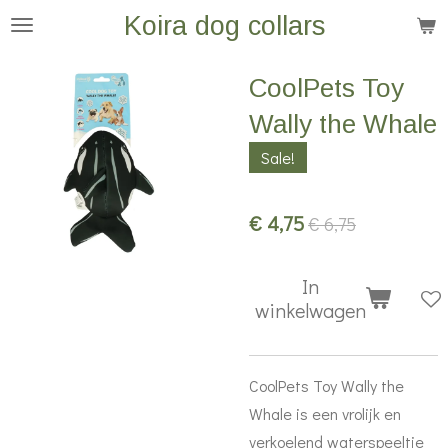
Koira dog collars
Ga
direct
naar
CoolPets Toy
de
Wally the Whale
hoofdinhoud
Sale!
€ 4,75
€ 6,75
In
winkelwagen
CoolPets Toy Wally the
Whale is een vrolijk en
verkoelend waterspeeltje