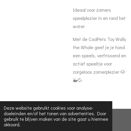
Ideaal voor zomers
speelplezier in en rond het
water
Met de CoolPets Toy Wally
the Whale geef je je hond
een speels, verfrissend en
actief speeltje voor
zorgeloos zomerplezier 🐶
🐳💦
Deze website gebruikt cookies voor analyse-
doeleinden en/of het tonen van advertenties. Door
© 2023 - 2026 Koira dog collars
gebruik te blijven maken van de site gaat u hiermee
akkoord.
Powered by
JouwWeb