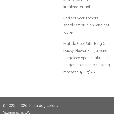
kraakmateriaal
Perfect voor zomers
speelplezier in en rond het
water
Met de CoolPets Ring O’
Ducky Flower kan je hond
zorgeloos spelen, afkoelen
en genieten van elk zonnig
moment 🌼🦆💦🐶
© 2023 - 2026 Koira dog collars
Powered by
JouwWeb