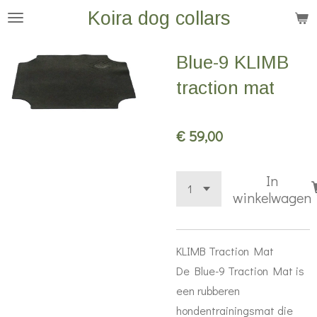
Koira dog collars
Ga
direct
naar
Blue-9 KLIMB
de
traction mat
hoofdinhoud
€ 59,00
In
winkelwagen
KLIMB Traction Mat
De Blue-9 Traction Mat is
een rubberen
hondentrainingsmat die