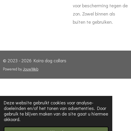
voor bescherming tegen de
zon. Zowel binnen als
buiten te gebruiken.
© 2023 - 2026 Koira dog collars
Powered by
JouwWeb
Deze website gebruikt cookies voor analyse-
doeleinden en/of het tonen van advertenties. Door
gebruik te blijven maken van de site gaat u hiermee
akkoord.