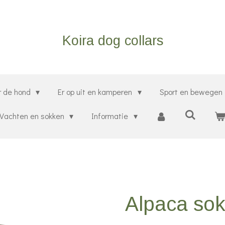
Koira dog collars
r de hond
Er op uit en kamperen
Sport en bewegen
Vachten en sokken
Informatie
Alpaca so