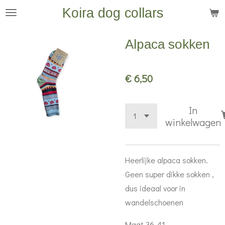
Koira dog collars
Ga
direct
naar
Alpaca sokken
de
hoofdinhoud
€ 6,50
In
winkelwagen
Heerlijke alpaca sokken.
Geen super dikke sokken ,
dus ideaal voor in
wandelschoenen
Maat 36-41