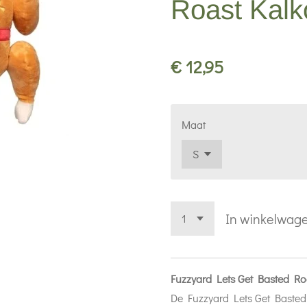
Roast Kal
€ 12,95
Maat
In winkelwag
Fuzzyard Lets Get Basted R
De Fuzzyard Lets Get Basted 