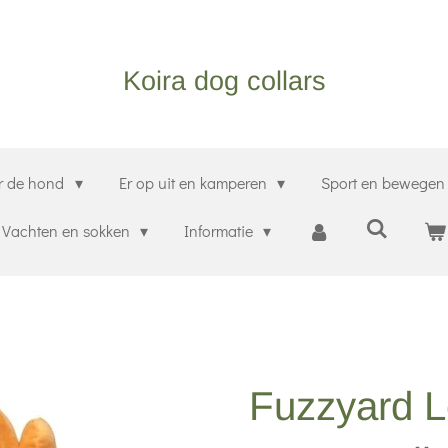
Koira dog collars
r de hond
Er op uit en kamperen
Sport en bewege
Vachten en sokken
Informatie
Fuzzyard L