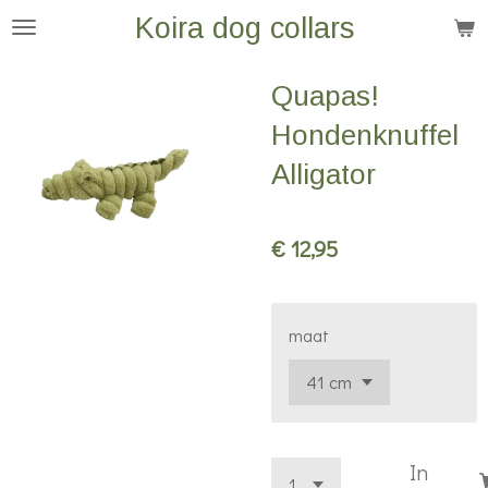
Koira dog collars
Ga
direct
naar
Quapas!
de
Hondenknuffel
hoofdinhoud
Alligator
€ 12,95
maat
In