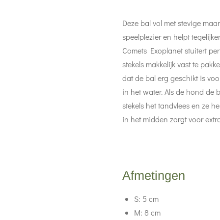
Deze bal vol met stevige maar 
speelplezier en helpt tegelijke
Comets Exoplanet stuitert perf
stekels makkelijk vast te pa
dat de bal erg geschikt is vo
in het water. Als de hond de 
stekels het tandvlees en ze h
in het midden zorgt voor extra
Afmetingen
S: 5 cm
M: 8 cm