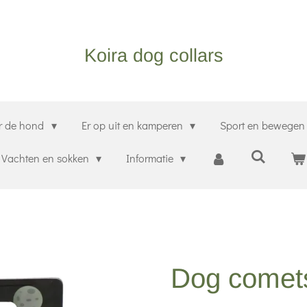
Koira dog collars
r de hond
Er op uit en kamperen
Sport en bewege
Vachten en sokken
Informatie
Dog comets