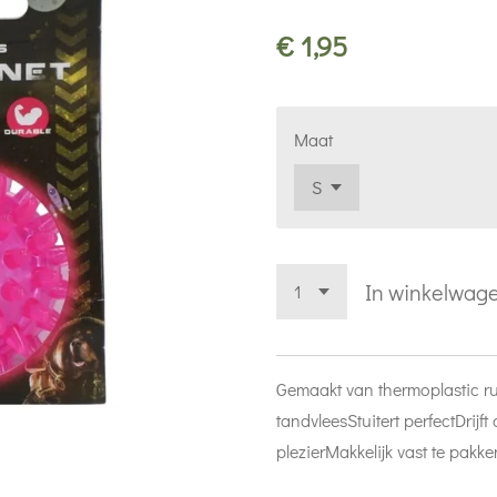
€ 1,95
Maat
In winkelwag
Gemaakt van thermoplastic r
tandvlees
Stuitert perfect
Drijft
plezier
Makkelijk vast te pakke