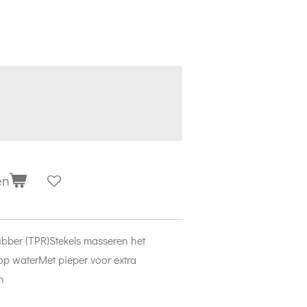
en
ubber (TPR)
Stekels masseren het
 op water
Met pieper voor extra
n