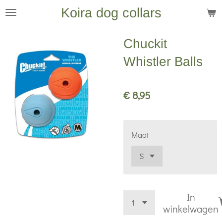
Koira dog collars
Ga
direct
naar
Chuckit
de
Whistler Balls
hoofdinhoud
€ 8,95
Maat
In
winkelwagen