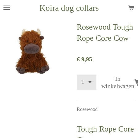
Koira dog collars
Ga
direct
naar
Rosewood Tough
de
Rope Core Cow
hoofdinhoud
€ 9,95
In
winkelwagen
Rosewood
Tough Rope Core