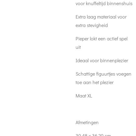
voor knuffeltijd binnenshuis
Extra laag materiaal voor
extra stevigheid
Pieper lokt een actief spel
uit
Ideaal voor binnenplezier
Schattige figuurtjes voegen
toe aan het plezier
Maat XL
Afmetingen
30,48 x 36,20 cm