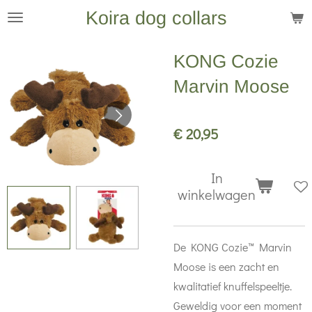
Koira dog collars
Ga
direct
naar
KONG Cozie
de
Marvin Moose
hoofdinhoud
€ 20,95
In
winkelwagen
De KONG Cozie™ Marvin
Moose is een zacht en
kwalitatief knuffelspeeltje.
Geweldig voor een moment