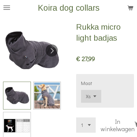
Koira dog collars
Ga
direct
naar
Rukka micro
de
light badjas
hoofdinhoud
€ 27,99
Maat
In
winkelwagen