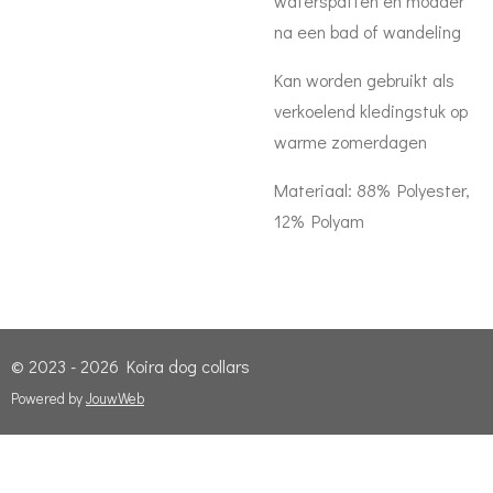
waterspatten en modder
na een bad of wandeling
Kan worden gebruikt als
verkoelend kledingstuk op
warme zomerdagen
Materiaal: 88% Polyester,
12% Polyam
© 2023 - 2026 Koira dog collars
Powered by
JouwWeb