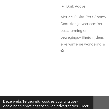
Dark Agave
Met de Rukka Pets Stormy
Coat kies je voor comfort,
bescherming en
bewegingsvrijheid tijdens
elke winterse wandeling ❄️
🐶
Deze website gebruikt cookies voor analyse-
© 2023 - 2026 Koira dog collars
doeleinden en/of het tonen van advertenties. Door