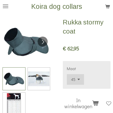
Koira dog collars
Ga
direct
naar
Rukka stormy
de
coat
hoofdinhoud
€ 62,95
Maat
In
winkelwagen