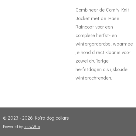
Combineer de Comfy Knit
Jacket met de Hase
Raincoat voor een
complete herfst- en
wintergarderobe, waarmee
je hond direct klaar is voor
zowel druilerige
herfstdagen als ijskoude
winterochtenden.
© 2023 - 2026 Koira dog collars
Powered by
JouwWeb