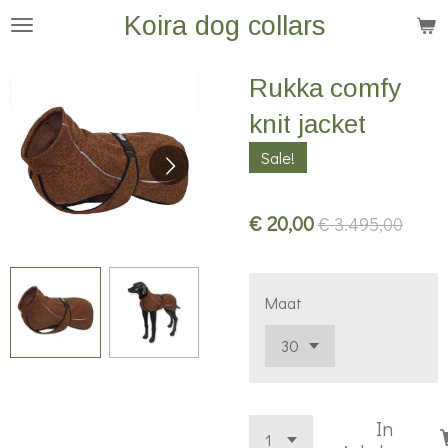
Koira dog collars
Ga
direct
naar
Rukka comfy
de
knit jacket
hoofdinhoud
Sale!
€ 20,00
€ 3.495,00
Maat
In