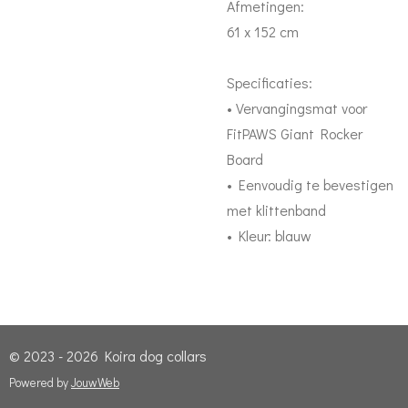
Afmetingen:
61 x 152 cm
Specificaties:
• Vervangingsmat voor
FitPAWS Giant Rocker
Board
• Eenvoudig te bevestigen
met klittenband
• Kleur: blauw
© 2023 - 2026 Koira dog collars
Powered by
JouwWeb