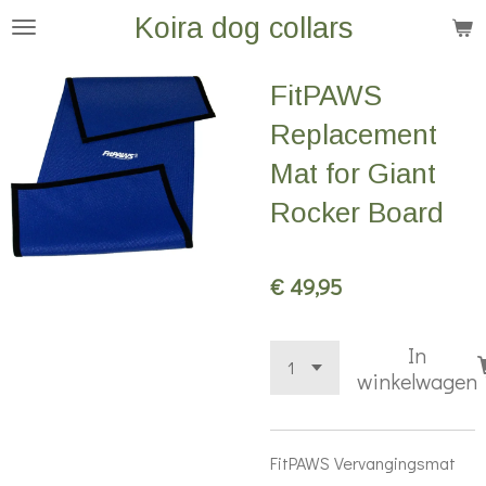
Koira dog collars
Ga
direct
naar
FitPAWS
de
Replacement
hoofdinhoud
Mat for Giant
Rocker Board
€ 49,95
In
winkelwagen
FitPAWS Vervangingsmat