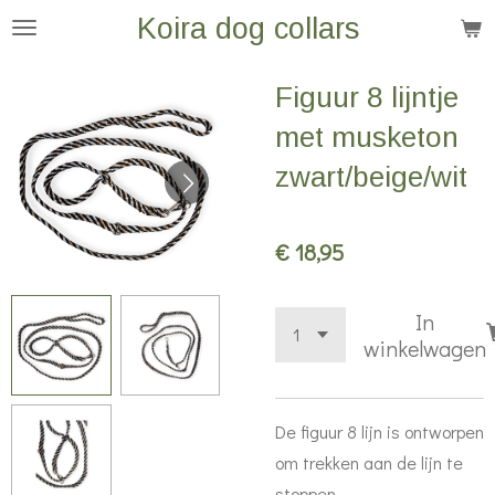
Koira dog collars
Ga
direct
naar
Figuur 8 lijntje
de
met musketon
hoofdinhoud
zwart/beige/wit
€ 18,95
In
winkelwagen
De figuur 8 lijn is ontworpen
om trekken aan de lijn te
stoppen.