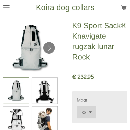
Koira dog collars
Ga
direct
naar
K9 Sport Sack®
de
Knavigate
hoofdinhoud
rugzak lunar
Rock
€ 232,95
Maat