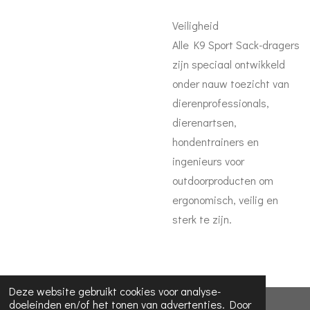
Veiligheid
Alle K9 Sport Sack-dragers
zijn speciaal ontwikkeld
onder nauw toezicht van
dierenprofessionals,
dierenartsen,
hondentrainers en
ingenieurs voor
outdoorproducten om
ergonomisch, veilig en
sterk te zijn.
Deze website gebruikt cookies voor analyse-
doeleinden en/of het tonen van advertenties. Door